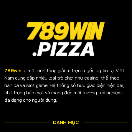
789win
là một nền tảng giải trí trực tuyến uy tín tại Việt
Nam cung cấp nhiều loại trò chơi như casino, thể thao,
bắn cá và slot game. Hệ thống sở hữu giao diện hiện đại,
chú trọng bảo mật và mang đến môi trường trải nghiệm
đa dạng cho người dùng.
DANH MỤC