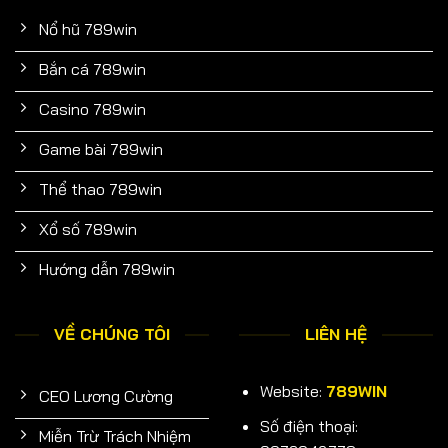
Nổ hũ 789win
Bắn cá 789win
Casino 789win
Game bài 789win
Thể thao 789win
Xổ số 789win
Hướng dẫn 789win
VỀ CHÚNG TÔI
LIÊN HỆ
Website:
789WIN
CEO Lương Cường
Số điện thoại:
Miễn Trừ Trách Nhiệm