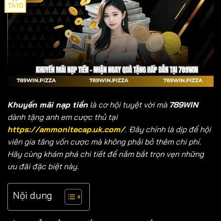
Th10
Khuyến mãi nạp tiền
là cơ hội tuyệt vời mà
789WIN
dành tặng anh em cược thủ tại
https://ammonitecap.uk.com/
. Đây chính là dịp để hội
viên gia tăng vốn cược mà không phải bỏ thêm chi phí.
Hãy cùng khám phá chi tiết để nắm bắt trọn vẹn những
ưu đãi đặc biệt này.
Nội dung