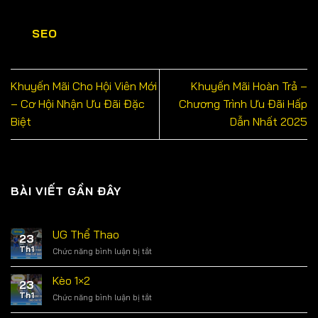
SEO
Khuyến Mãi Cho Hội Viên Mới
Khuyến Mãi Hoàn Trả –
– Cơ Hội Nhận Ưu Đãi Đặc
Chương Trình Ưu Đãi Hấp
Biệt
Dẫn Nhất 2025
BÀI VIẾT GẦN ĐÂY
UG Thể Thao
23
Th1
Chức năng bình luận bị tắt
ở
UG
Thể
Kèo 1×2
23
Thao
Th1
Chức năng bình luận bị tắt
ở
Kèo