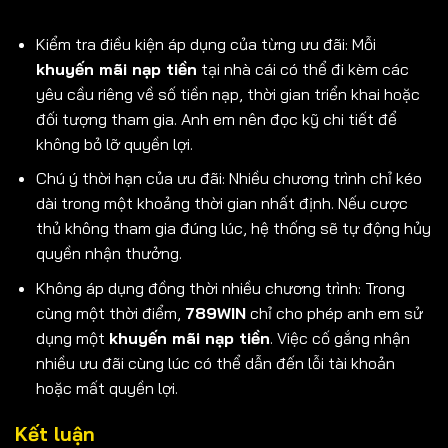
Kiểm tra điều kiện áp dụng của từng ưu đãi: Mỗi
khuyến mãi nạp tiền
tại nhà cái có thể đi kèm các
yêu cầu riêng về số tiền nạp, thời gian triển khai hoặc
đối tượng tham gia. Anh em nên đọc kỹ chi tiết để
không bỏ lỡ quyền lợi.
Chú ý thời hạn của ưu đãi: Nhiều chương trình chỉ kéo
dài trong một khoảng thời gian nhất định. Nếu cược
thủ không tham gia đúng lúc, hệ thống sẽ tự động hủy
quyền nhận thưởng.
Không áp dụng đồng thời nhiều chương trình: Trong
cùng một thời điểm,
789WIN
chỉ cho phép anh em sử
dụng một
khuyến mãi nạp tiền
. Việc cố gắng nhận
nhiều ưu đãi cùng lúc có thể dẫn đến lỗi tài khoản
hoặc mất quyền lợi.
Kết luận