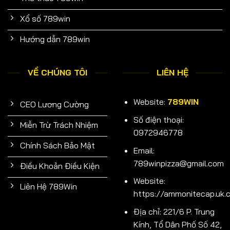
Xổ số 789win
Hướng dẫn 789win
VỀ CHÚNG TÔI
LIÊN HỆ
Website:
789WIN
CEO Lương Cường
Số điện thoại:
Miễn Trừ Trách Nhiệm
0972946778
Chính Sách Bảo Mật
Email:
789winpizza
@gmail.com
Điều Khoản Điều Kiện
Website:
Liên Hệ 789Win
https://ammonitecap.uk.
Địa chỉ:
221/6 P. Trung
Kính, Tổ Dân Phố Số 42,