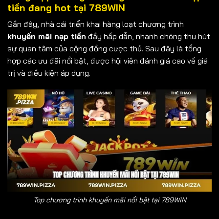
tiền đang hot tại 789WIN
Gần đây, nhà cái triển khai hàng loạt chương trình
khuyến mãi nạp tiền
đầy hấp dẫn, nhanh chóng thu hút
sự quan tâm của cộng đồng cược thủ. Sau đây là tổng
hợp các ưu đãi nổi bật, được hội viên đánh giá cao về giá
trị và điều kiện áp dụng.
Top chương trình khuyến mãi nổi bật tại 789WIN